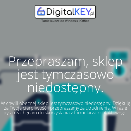
Przepraszam, sklep
jest tymczasowo
niedostępny.
W chwili obecnej sklep jest tymczasowo niedostępny. Dziękuję
za Twoją cierpliwość i przepraszamy za utrudnienia. W razie
pytań zachęcam do skorzystania z formularza kontaktowego.